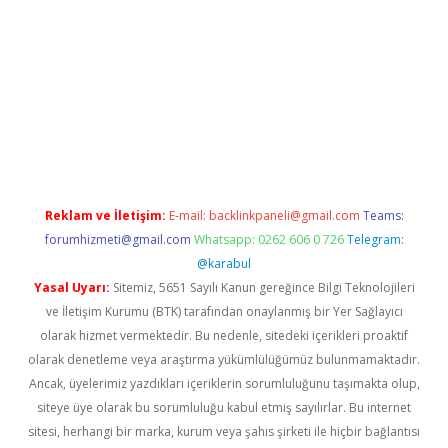
betexper.xyz
betci
betci.bet
https://betci.co/
https://betci.org
Reklam ve İletişim:
E-mail:
backlinkpaneli@gmail.com
Teams:
forumhizmeti@gmail.com
Whatsapp: 0262 606 0 726
Telegram:
@karabul
Yasal Uyarı:
Sitemiz, 5651 Sayılı Kanun gereğince Bilgi Teknolojileri
ve İletişim Kurumu (BTK) tarafından onaylanmış bir Yer Sağlayıcı
olarak hizmet vermektedir. Bu nedenle, sitedeki içerikleri proaktif
olarak denetleme veya araştırma yükümlülüğümüz bulunmamaktadır.
Ancak, üyelerimiz yazdıkları içeriklerin sorumluluğunu taşımakta olup,
siteye üye olarak bu sorumluluğu kabul etmiş sayılırlar. Bu internet
sitesi, herhangi bir marka, kurum veya şahıs şirketi ile hiçbir bağlantısı