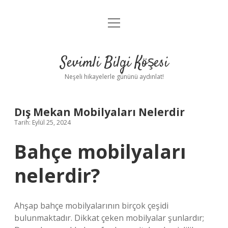
menüyü
Anasayfa
aç
Gizlilik Politikası
Sevimli Bilgi Köşesi
Yasal Uyarı
Neşeli hikayelerle gününü aydınlat!
Hakkımızda
Dış Mekan Mobilyaları Nelerdir
Tarih: Eylül 25, 2024
Bahçe mobilyaları
nelerdir?
Ahşap bahçe mobilyalarının birçok çeşidi
bulunmaktadır. Dikkat çeken mobilyalar şunlardır;