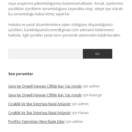
veya araştırma yükümlülüğümüz bulunmamaktadır. Ancak, üyelerimiz
yazdıkları içeriklerin sorumluluğunu taşımakta olup, siteye üye olarak
bu sorumluluğu kabul etmiş sayılırlar.
Hukuka ve yasal düzenlemelere aykırı olduğunu düşündüğünüz
içerikleri,
backlinkpanelicomtr@gmail.com
adresine bildirmeniz
halinde, ilgili içerikler yasal süre içerisinde sitemizden kaldırılacaktır.
Arama
Son yorumlar
George Orwell Hayvan Çiftliği Kaç Yaş Içindir
için
admin
George Orwell Hayvan Çiftliği Kaç Yaş Içindir
için
Kasırga
Çıraklık Ve Staj Sigortası Nasıl Anlaşılır
için
admin
Çıraklık Ve Staj Sigortası Nasıl Anlaşılır
için
Hasan
Portföy Yatırımları Neyi Ifade Eder
için
admin