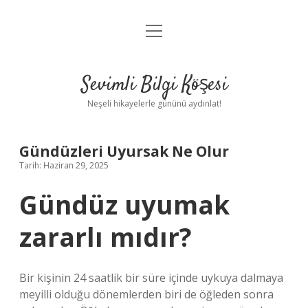
menüyü
Anasayfa
aç
Gizlilik Politikası
Sevimli Bilgi Köşesi
Yasal Uyarı
Neşeli hikayelerle gününü aydınlat!
Hakkımızda
Gündüzleri Uyursak Ne Olur
Tarih: Haziran 29, 2025
Gündüz uyumak
zararlı mıdır?
Bir kişinin 24 saatlik bir süre içinde uykuya dalmaya
meyilli olduğu dönemlerden biri de öğleden sonra