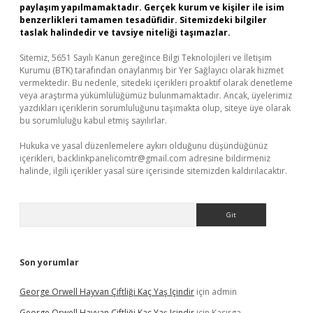
paylaşım yapılmamaktadır. Gerçek kurum ve kişiler ile isim
benzerlikleri tamamen tesadüfidir. Sitemizdeki bilgiler
taslak halindedir ve tavsiye niteliği taşımazlar.
Sitemiz, 5651 Sayılı Kanun gereğince Bilgi Teknolojileri ve İletişim
Kurumu (BTK) tarafından onaylanmış bir Yer Sağlayıcı olarak hizmet
vermektedir. Bu nedenle, sitedeki içerikleri proaktif olarak denetleme
veya araştırma yükümlülüğümüz bulunmamaktadır. Ancak, üyelerimiz
yazdıkları içeriklerin sorumluluğunu taşımakta olup, siteye üye olarak
bu sorumluluğu kabul etmiş sayılırlar.
Hukuka ve yasal düzenlemelere aykırı olduğunu düşündüğünüz
içerikleri,
backlinkpanelicomtr@gmail.com
adresine bildirmeniz
halinde, ilgili içerikler yasal süre içerisinde sitemizden kaldırılacaktır.
Arama
Son yorumlar
George Orwell Hayvan Çiftliği Kaç Yaş Içindir
için
admin
George Orwell Hayvan Çiftliği Kaç Yaş Içindir
için
Kasırga