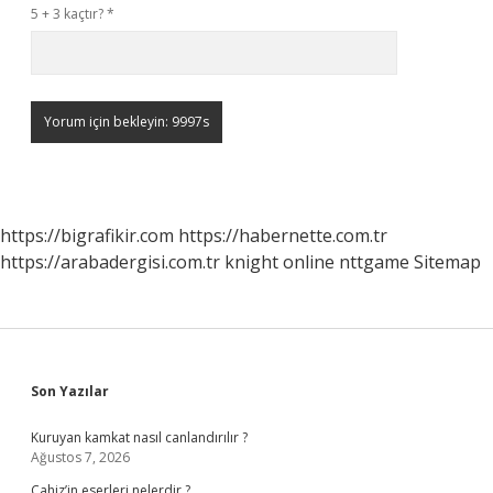
5 + 3 kaçtır?
*
https://bigrafikir.com
https://habernette.com.tr
https://arabadergisi.com.tr
knight online
nttgame
Sitemap
Sidebar
Son Yazılar
Kuruyan kamkat nasıl canlandırılır ?
Ağustos 7, 2026
Cahiz’in eserleri nelerdir ?