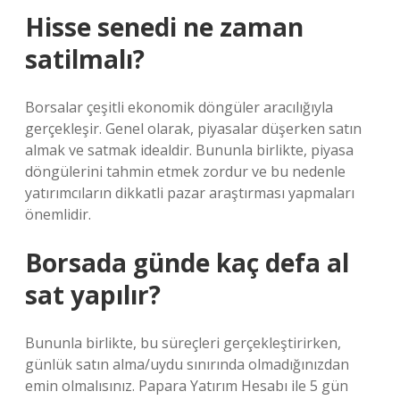
Hisse senedi ne zaman
satilmalı?
Borsalar çeşitli ekonomik döngüler aracılığıyla
gerçekleşir. Genel olarak, piyasalar düşerken satın
almak ve satmak idealdir. Bununla birlikte, piyasa
döngülerini tahmin etmek zordur ve bu nedenle
yatırımcıların dikkatli pazar araştırması yapmaları
önemlidir.
Borsada günde kaç defa al
sat yapılır?
Bununla birlikte, bu süreçleri gerçekleştirirken,
günlük satın alma/uydu sınırında olmadığınızdan
emin olmalısınız. Papara Yatırım Hesabı ile 5 gün