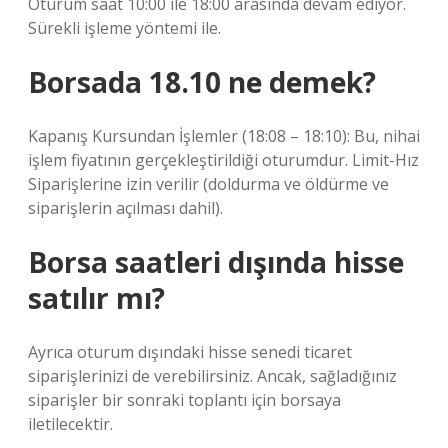
Oturum saat 10:00 ile 18:00 arasında devam ediyor.
Sürekli işleme yöntemi ile.
Borsada 18.10 ne demek?
Kapanış Kursundan İşlemler (18:08 – 18:10): Bu, nihai
işlem fiyatının gerçekleştirildiği oturumdur. Limit-Hız
Siparişlerine izin verilir (doldurma ve öldürme ve
siparişlerin açılması dahil).
Borsa saatleri dışında hisse
satılır mı?
Ayrıca oturum dışındaki hisse senedi ticaret
siparişlerinizi de verebilirsiniz. Ancak, sağladığınız
siparişler bir sonraki toplantı için borsaya
iletilecektir.