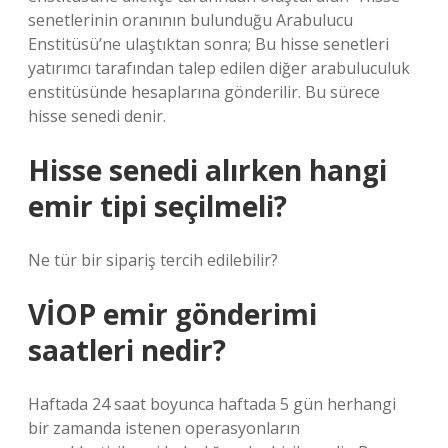
senetlerinin oranının bulunduğu Arabulucu
Enstitüsü’ne ulaştıktan sonra; Bu hisse senetleri
yatırımcı tarafından talep edilen diğer arabuluculuk
enstitüsünde hesaplarına gönderilir. Bu sürece
hisse senedi denir.
Hisse senedi alırken hangi
emir tipi seçilmeli?
Ne tür bir sipariş tercih edilebilir?
VİOP emir gönderimi
saatleri nedir?
Haftada 24 saat boyunca haftada 5 gün herhangi
bir zamanda istenen operasyonların