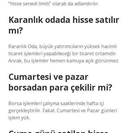
“hisse senedi limiti” olarak da adlandırılır.
Karanlık odada hisse satılır
mı?
Karanlık Oda, büyük yatırımcıların yüksek hacimli
ticaret işlemleri yapabileceği bir ticaret ortamıdır.
Ancak, bu işlemler hemen kamuya açık görünmez.
Cumartesi ve pazar
borsadan para çekilir mi?
Borsa işlemleri çalışma saatlerinde hafta içi
gerçekleştirilir. Fakat. Cumartesi ve Pazar günleri
işlem yok.