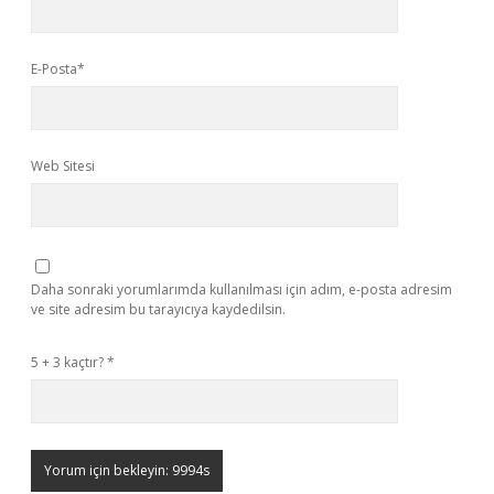
E-Posta*
Web Sitesi
Daha sonraki yorumlarımda kullanılması için adım, e-posta adresim
ve site adresim bu tarayıcıya kaydedilsin.
5 + 3 kaçtır?
*