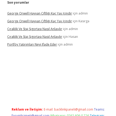
Son yorumlar
George Orwell Hayvan Çiftliği Kaç Yaş Içindir
için
admin
George Orwell Hayvan Çiftliği Kaç Yaş Içindir
için
Kasırga
Çıraklık Ve Staj Sigortası Nasıl Anlaşılır
için
admin
Çıraklık Ve Staj Sigortası Nasıl Anlaşılır
için
Hasan
Portföy Yatırımları Neyi Ifade Eder
için
admin
ş
betexper.xyz
betci
betci.bet
https://betci.co/
https://betci.org
Reklam ve İletişim:
E-mail:
backlinkpaneli@gmail.com
Teams:
forumhizmeti@gmail.com
Whatsapp: 0262 606 0 726
Telegram: