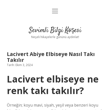
menüyü
Anasayfa
aç
Gizlilik Politikası
Sevimli Bilgi Köşesi
Yasal Uyarı
Neşeli hikayelerle gününü aydınlat!
Hakkımızda
Lacivert Abiye Elbiseye Nasıl Takı
Takılır
Tarih: Ekim 3, 2024
Lacivert elbiseye ne
renk takı takılır?
Örneğin; koyu mavi, siyah, yeşil veya benzeri koyu