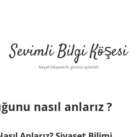
Sevimli Bilgi Köşesi
Neşeli hikayelerle gününü aydınlat!
unu nasıl anlarız ?
ıl Anlarız? Siyaset Bilimi