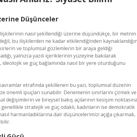
Üzerine Düşünceler
ilişkilerinin nasıl şekillendiği üzerine düşündükçe, bir metnin
ğil, bu ilişkilerden ne kadar etkilendiğinden kaynaklandığın
irlerin ve toplumsal gözlemlerin bir araya geldiği
ığı, yalnızca yazılı içeriklerinin yüzeyine bakılarak
, ideolojik ve güç bağlamında nasıl bir yere oturduğunu
l kavramlar etrafında şekillenen bu yazı, toplumsal düzenin
e önemli ipuçları sunabilir. Denemenin sınırlarını çizmek ve
 değişimlerin ve bireysel bakış açılarının kesişim noktasın
genellikle stratejik ve güç odaklı, kadınların ise demokratik
 nasıl harmanladıklarına dair düşüncelerimizi açığa çıkarmak,
ilir.
li Gücü