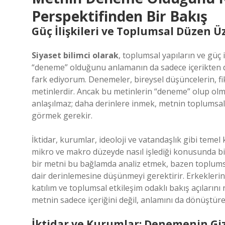
Perspektifinden Bir Bakış
Güç İlişkileri ve Toplumsal Düzen 
Siyaset bilimci olarak
, toplumsal yapıların ve güç 
“deneme” olduğunu anlamanın da sadece içerikten de
fark ediyorum. Denemeler, bireysel düşüncelerin, fik
metinlerdir. Ancak bu metinlerin “deneme” olup olmad
anlaşılmaz; daha derinlere inmek, metnin toplumsal
görmek gerekir.
İktidar, kurumlar, ideoloji ve vatandaşlık gibi teme
mikro ve makro düzeyde nasıl işlediği konusunda biz
bir metni bu bağlamda analiz etmek, bazen toplumsal
dair derinlemesine düşünmeyi gerektirir. Erkeklerin 
katılım ve toplumsal etkileşim odaklı bakış açılarını
metnin sadece içeriğini değil, anlamını da dönüştüreb
İktidar ve Kurumlar: Denemenin Giz