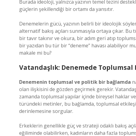
Burada ideoloji, yalnızca yazının temel tezini destek
güçlerin şekillendiği bir ortamı da yansıtır.
Denemelerin gücü, yazının belirli bir ideolojik söy
alternatif bakış açıları sunmasıyla ortaya çıkar. Bu t
bir tavır takınır ve okura, bir adım geri atıp toplums
bir yazıdan bu tür bir “deneme” havası alabiliyor m
makale mi bu?
Vatandaşlık: Denemede Toplumsal 
Denemenin toplumsal ve politik bir bağlamda
na
olan ilişkisini de gözden geçirmek gerekir. Vatandaşlık
zamanda toplumsal yapılar içinde bireysel haklar v
türündeki metinler, bu bağlamda, toplumsal etkileşi
derinlemesine sorgular.
Erkeklerin genellikle güç ve strateji odaklı bakış aç
eğiliminde olabilirken, kadınların daha fazla toplum