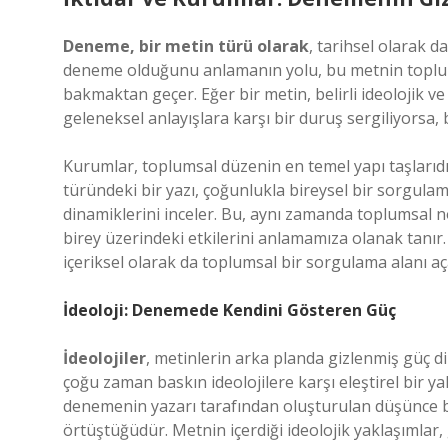
Deneme, bir metin türü olarak
, tarihsel olarak da
deneme olduğunu anlamanın yolu, bu metnin toplumsal
bakmaktan geçer. Eğer bir metin, belirli ideolojik v
geleneksel anlayışlara karşı bir duruş sergiliyorsa, 
Kurumlar, toplumsal düzenin en temel yapı taşlarıdı
türündeki bir yazı, çoğunlukla bireysel bir sorgulam
dinamiklerini inceler. Bu, aynı zamanda toplumsal n
birey üzerindeki etkilerini anlamamıza olanak tanı
içeriksel olarak da toplumsal bir sorgulama alanı aç
İdeoloji: Denemede Kendini Gösteren Güç
İdeolojiler
, metinlerin arka planda gizlenmiş güç di
çoğu zaman baskın ideolojilere karşı eleştirel bir y
denemenin yazarı tarafından oluşturulan düşünce bi
örtüştüğüdür. Metnin içerdiği ideolojik yaklaşımlar,