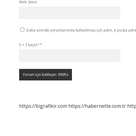
Web Sitesi
Daha sonraki yorumlarımda kullanılması için adım, e-posta adres
5 + 3 kaçtır?
*
https://bigrafikir.com
https://habernette.com.tr
htt