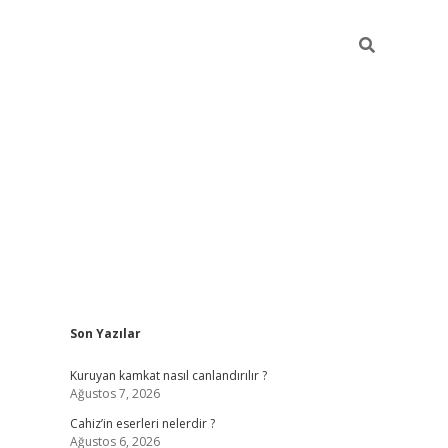
Sidebar
Son Yazılar
ilbet mobil giriş
vdcasino güncel giriş
vdcasino giriş
Kuruyan kamkat nasıl canlandırılır ?
Ağustos 7, 2026
Cahiz’in eserleri nelerdir ?
Ağustos 6, 2026