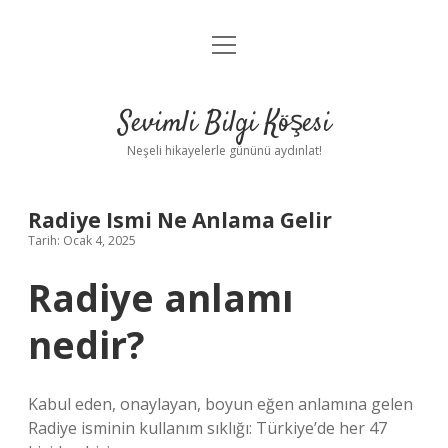
menüyü
Anasayfa
aç
Gizlilik Politikası
Sevimli Bilgi Köşesi
Yasal Uyarı
Neşeli hikayelerle gününü aydınlat!
Hakkımızda
Radiye Ismi Ne Anlama Gelir
Tarih: Ocak 4, 2025
Radiye anlamı
nedir?
Kabul eden, onaylayan, boyun eğen anlamına gelen
Radiye isminin kullanım sıklığı: Türkiye’de her 47