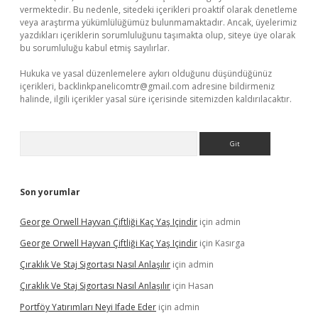
vermektedir. Bu nedenle, sitedeki içerikleri proaktif olarak denetleme
veya araştırma yükümlülüğümüz bulunmamaktadır. Ancak, üyelerimiz
yazdıkları içeriklerin sorumluluğunu taşımakta olup, siteye üye olarak
bu sorumluluğu kabul etmiş sayılırlar.
Hukuka ve yasal düzenlemelere aykırı olduğunu düşündüğünüz
içerikleri,
backlinkpanelicomtr@gmail.com
adresine bildirmeniz
halinde, ilgili içerikler yasal süre içerisinde sitemizden kaldırılacaktır.
Arama
Son yorumlar
George Orwell Hayvan Çiftliği Kaç Yaş Içindir
için
admin
George Orwell Hayvan Çiftliği Kaç Yaş Içindir
için
Kasırga
Çıraklık Ve Staj Sigortası Nasıl Anlaşılır
için
admin
Çıraklık Ve Staj Sigortası Nasıl Anlaşılır
için
Hasan
Portföy Yatırımları Neyi Ifade Eder
için
admin