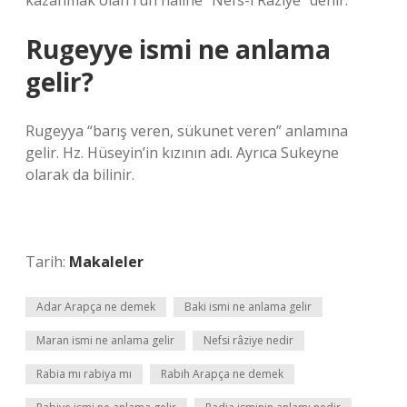
kazanmak olan ruh hâline “Nefs-i Râziye” denir.
Rugeyye ismi ne anlama
gelir?
Rugeyya “barış veren, sükunet veren” anlamına
gelir. Hz. Hüseyin’in kızının adı. Ayrıca Sukeyne
olarak da bilinir.
Tarih:
Makaleler
Adar Arapça ne demek
Baki ismi ne anlama gelir
Maran ismi ne anlama gelir
Nefsi râziye nedir
Rabia mı rabiya mı
Rabih Arapça ne demek