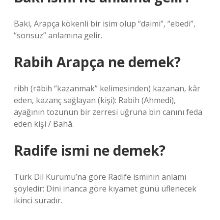
Baki, Arapça kökenli bir isim olup “daimi”, “ebedi”,
“sonsuz” anlamına gelir.
Rabih Arapça ne demek?
ribḥ (rābiḥ “kazanmak” kelimesinden) kazanan, kâr
eden, kazanç sağlayan (kişi): Rabih (Ahmedi),
ayağının tozunun bir zerresi uğruna bin canını feda
eden kişi / Bahâ.
Radife ismi ne demek?
Türk Dil Kurumu’na göre Radife isminin anlamı
şöyledir: Dini inanca göre kıyamet günü üflenecek
ikinci suradır.