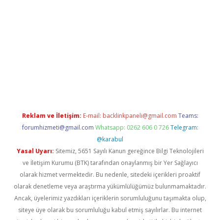
riş
betexper.xyz
betci
betci.bet
https://betci.co/
https://betci.or
Reklam ve İletişim:
E-mail:
backlinkpaneli@gmail.com
Teams:
forumhizmeti@gmail.com
Whatsapp: 0262 606 0 726
Telegram:
@karabul
Yasal Uyarı:
Sitemiz, 5651 Sayılı Kanun gereğince Bilgi Teknolojileri
ve İletişim Kurumu (BTK) tarafından onaylanmış bir Yer Sağlayıcı
olarak hizmet vermektedir. Bu nedenle, sitedeki içerikleri proaktif
olarak denetleme veya araştırma yükümlülüğümüz bulunmamaktadır.
Ancak, üyelerimiz yazdıkları içeriklerin sorumluluğunu taşımakta olup,
siteye üye olarak bu sorumluluğu kabul etmiş sayılırlar. Bu internet