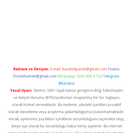
giriş
betexper.xyz
betci
betci.bet
https://betci.co/
https://betci.
Reklam ve İletişim:
E-mail:
backlinkpaneli@gmail.com
Teams:
forumhizmeti@gmail.com
Whatsapp: 0262 606 0 726
Telegram:
@karabul
Yasal Uyarı:
Sitemiz, 5651 Sayılı Kanun gereğince Bilgi Teknolojileri
ve İletişim Kurumu (BTK) tarafından onaylanmış bir Yer Sağlayıcı
olarak hizmet vermektedir. Bu nedenle, sitedeki içerikleri proaktif
olarak denetleme veya araştırma yükümlülüğümüz bulunmamaktadır.
Ancak, üyelerimiz yazdıkları içeriklerin sorumluluğunu taşımakta olup,
siteye üye olarak bu sorumluluğu kabul etmiş sayılırlar. Bu internet