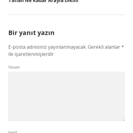
Taflan Ne Kadar Arayla Dikilir
Bir yanıt yazın
E-posta adresiniz yayınlanmayacak.
Gerekli alanlar
*
ile işaretlenmişlerdir
Yorum
İsim*