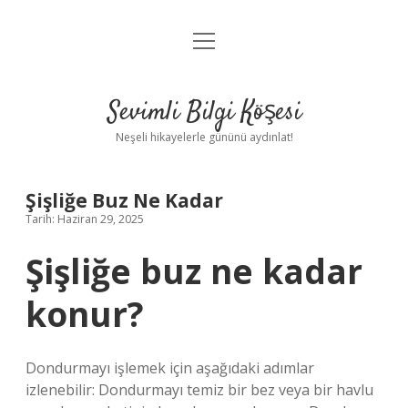
menüyü
Anasayfa
aç
Gizlilik Politikası
Sevimli Bilgi Köşesi
Yasal Uyarı
Neşeli hikayelerle gününü aydınlat!
Hakkımızda
Şişliğe Buz Ne Kadar
Tarih: Haziran 29, 2025
Şişliğe buz ne kadar
konur?
Dondurmayı işlemek için aşağıdaki adımlar
izlenebilir: Dondurmayı temiz bir bez veya bir havlu