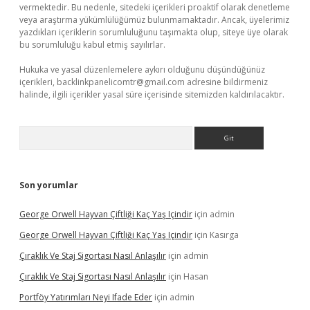
vermektedir. Bu nedenle, sitedeki içerikleri proaktif olarak denetleme
veya araştırma yükümlülüğümüz bulunmamaktadır. Ancak, üyelerimiz
yazdıkları içeriklerin sorumluluğunu taşımakta olup, siteye üye olarak
bu sorumluluğu kabul etmiş sayılırlar.
Hukuka ve yasal düzenlemelere aykırı olduğunu düşündüğünüz
içerikleri,
backlinkpanelicomtr@gmail.com
adresine bildirmeniz
halinde, ilgili içerikler yasal süre içerisinde sitemizden kaldırılacaktır.
Arama
Son yorumlar
George Orwell Hayvan Çiftliği Kaç Yaş Içindir
için
admin
George Orwell Hayvan Çiftliği Kaç Yaş Içindir
için
Kasırga
Çıraklık Ve Staj Sigortası Nasıl Anlaşılır
için
admin
Çıraklık Ve Staj Sigortası Nasıl Anlaşılır
için
Hasan
Portföy Yatırımları Neyi Ifade Eder
için
admin