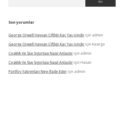
Son yorumlar
George Orwell Hayvan Çiftliği Kaç Yaş Içindir
için
admin
George Orwell Hayvan Çiftliği Kaç Yaş Içindir
için
Kasırga
Çıraklık Ve Staj Sigortası Nasıl Anlaşılır
için
admin
Çıraklık Ve Staj Sigortası Nasıl Anlaşılır
için
Hasan
Portföy Yatırımları Neyi Ifade Eder
için
admin
ş
betexper.xyz
betci
betci.bet
https://betci.co/
https://betci.org