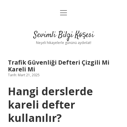
menüyü
Anasayfa
aç
Gizlilik Politikası
Sevimli Bilgi Köşesi
Yasal Uyarı
Neşeli hikayelerle gününü aydınlat!
Hakkımızda
Trafik Güvenliği Defteri Çizgili Mi
Kareli Mi
Tarih: Mart 21, 2025
Hangi derslerde
kareli defter
kullanılır?