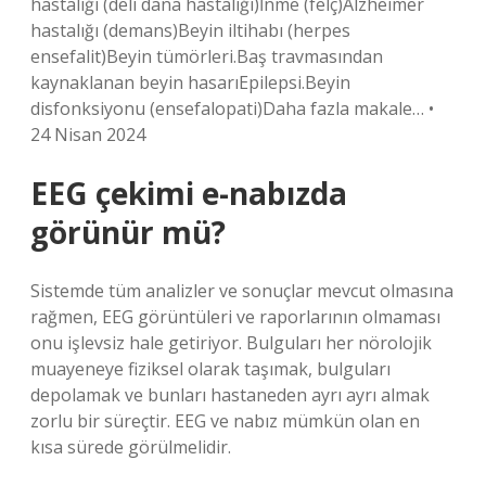
hastalığı (deli dana hastalığı)İnme (felç)Alzheimer
hastalığı (demans)Beyin iltihabı (herpes
ensefalit)Beyin tümörleri.Baş travmasından
kaynaklanan beyin hasarıEpilepsi.Beyin
disfonksiyonu (ensefalopati)Daha fazla makale… •
24 Nisan 2024
EEG çekimi e-nabızda
görünür mü?
Sistemde tüm analizler ve sonuçlar mevcut olmasına
rağmen, EEG görüntüleri ve raporlarının olmaması
onu işlevsiz hale getiriyor. Bulguları her nörolojik
muayeneye fiziksel olarak taşımak, bulguları
depolamak ve bunları hastaneden ayrı ayrı almak
zorlu bir süreçtir. EEG ve nabız mümkün olan en
kısa sürede görülmelidir.