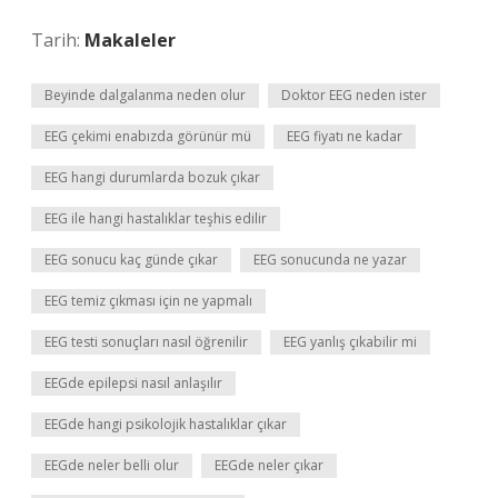
Tarih:
Makaleler
Beyinde dalgalanma neden olur
Doktor EEG neden ister
EEG çekimi enabızda görünür mü
EEG fiyatı ne kadar
EEG hangi durumlarda bozuk çıkar
EEG ile hangi hastalıklar teşhis edilir
EEG sonucu kaç günde çıkar
EEG sonucunda ne yazar
EEG temiz çıkması için ne yapmalı
EEG testi sonuçları nasıl öğrenilir
EEG yanlış çıkabilir mi
EEGde epilepsi nasıl anlaşılır
EEGde hangi psikolojik hastalıklar çıkar
EEGde neler belli olur
EEGde neler çıkar