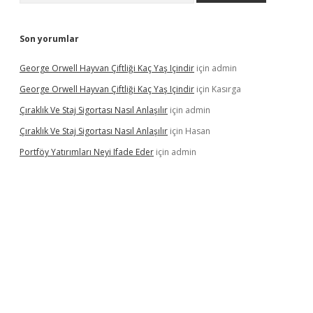
Son yorumlar
George Orwell Hayvan Çiftliği Kaç Yaş Içindir
için
admin
George Orwell Hayvan Çiftliği Kaç Yaş Içindir
için
Kasırga
Çıraklık Ve Staj Sigortası Nasıl Anlaşılır
için
admin
Çıraklık Ve Staj Sigortası Nasıl Anlaşılır
için
Hasan
Portföy Yatırımları Neyi Ifade Eder
için
admin
betexper.xyz
betci
betci.bet
https://betci.co/
https://betci.org