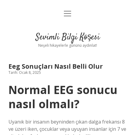
menüyü
Anasayfa
aç
Gizlilik Politikası
Sevimli Bilgi Köşesi
Yasal Uyarı
Neşeli hikayelerle gününü aydınlat!
Hakkımızda
Eeg Sonuçları Nasıl Belli Olur
Tarih: Ocak 8, 2025
Normal EEG sonucu
nasıl olmalı?
Uyanık bir insanın beyninden çıkan dalga frekansı 8
ve üzeri iken, çocuklar veya uyuyan insanlar için 7 ve