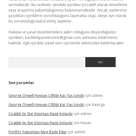
vermektedir. Bu nedenle, sitedeki içerikleri proaktif olarak denetleme
veya araştırma yükümlülüğümüz bulunmamaktadır. Ancak, üyelerimiz
yazdıkları içeriklerin sorumluluğunu taşımakta olup, siteye üye olarak
bu sorumluluğu kabul etmiş sayılırlar.
Hukuka ve yasal düzenlemelere aykırı olduğunu düşündüğünüz
içerikleri,
backlinkpanelicomtr@gmail.com
adresine bildirmeniz
halinde, ilgili içerikler yasal süre içerisinde sitemizden kaldırılacaktır.
Arama
Son yorumlar
George Orwell Hayvan Çiftliği Kaç Yaş Içindir
için
admin
George Orwell Hayvan Çiftliği Kaç Yaş Içindir
için
Kasırga
Çıraklık Ve Staj Sigortası Nasıl Anlaşılır
için
admin
Çıraklık Ve Staj Sigortası Nasıl Anlaşılır
için
Hasan
Portföy Yatırımları Neyi Ifade Eder
için
admin