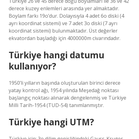
Türkiye 26 ve 45 derece doğu boylamları ile 36 ve 42
derece kuzey enlemleri arasında yer almaktadır.
Boylam farkı 19o’dur. Dolayısıyla 4 adet 6o diski (4
ayrı koordinat sistemi) ve 7 adet 3o diski (7 ayrı
koordinat sistemi) bulunmaktadır. Üst değerler
ekvatordan başladığı için 4000000m civarındadır.
Türkiye hangi datumu
kullanıyor?
1950’li yılların başında oluşturulan birinci derece
yatay kontrol ağı, 1954 yılında Meşedağ noktası
başlangıç ​​noktası alınarak dengelenmiş ve Türkiye
Milli Tarih-1954 (TUD-54) tanımlanmıştır.
Türkiye hangi UTM?
Türkiye için; 3o dilim genişliğindeki Gauss-Kruger