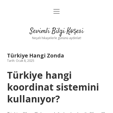
menüyü
Anasayfa
aç
Gizlilik Politikası
Sevimli Bilgi Köşesi
Yasal Uyarı
Neşeli hikayelerle gününü aydınlat!
Hakkımızda
Türkiye Hangi Zonda
Tarih: Ocak 8, 2025
Türkiye hangi
koordinat sistemini
kullanıyor?