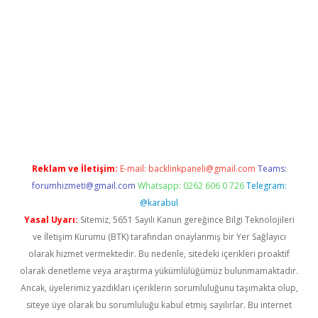
iş
betexper.xyz
betci
betci.bet
https://betci.co/
https://betci.org
Reklam ve İletişim:
E-mail:
backlinkpaneli@gmail.com
Teams:
forumhizmeti@gmail.com
Whatsapp: 0262 606 0 726
Telegram:
@karabul
Yasal Uyarı:
Sitemiz, 5651 Sayılı Kanun gereğince Bilgi Teknolojileri
ve İletişim Kurumu (BTK) tarafından onaylanmış bir Yer Sağlayıcı
olarak hizmet vermektedir. Bu nedenle, sitedeki içerikleri proaktif
olarak denetleme veya araştırma yükümlülüğümüz bulunmamaktadır.
Ancak, üyelerimiz yazdıkları içeriklerin sorumluluğunu taşımakta olup,
siteye üye olarak bu sorumluluğu kabul etmiş sayılırlar. Bu internet