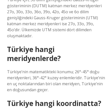
gösteriminin (DUTM) katman merkez meridyenleri
27o, 30o, 33o, 36o, 39o, 42o, 45o ve 6o dilim
genişliğindeki Gauss-Kruger gösteriminin (UTM)
katman merkez meridyenleri ise 27o, 33o, 39o,
45o’dir. Ülkemizde UTM sistemi dört dilimden
oluşmaktadır.
Türkiye hangi
meridyenlerde?
Türkiye’nin matematikteki konumu; 26°-45° doğu
meridyenleri, 36°-42° kuzey enlemleridir. Türkiye’nin
en uç noktalarından biri olan meridyen, Türkiye’nin
en doğusundan geçer.
Türkiye hangi koordinatta?